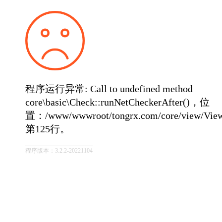
程序运行异常: Call to undefined method
core\basic\Check::runNetCheckerAfter()，位
置：/www/wwwroot/tongrx.com/core/view/Vie
第125行。
程序版本：3.2.2-20221104